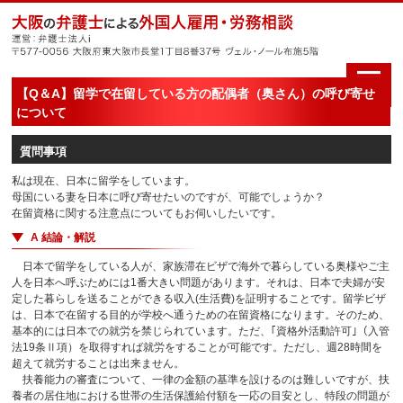
【Q＆A】留学で在留している方の配偶者（奥さん）の呼び寄せ
について
質問事項
私は現在、日本に留学をしています。
母国にいる妻を日本に呼び寄せたいのですが、可能でしょうか？
在留資格に関する注意点についてもお伺いしたいです。
A 結論・解説
日本で留学をしている人が、家族滞在ビザで海外で暮らしている奥様やご主
人を日本へ呼ぶためには1番大きい問題があります。それは、日本で夫婦が安
定した暮らしを送ることができる収入(生活費)を証明することです。留学ビザ
は、日本で在留する目的が学校へ通うための在留資格になります。そのため、
基本的には日本での就労を禁じられています。ただ、｢資格外活動許可｣（入管
法19条Ⅱ項）を取得すれば就労をすることが可能です。ただし、週28時間を
超えて就労することは出来ません。
扶養能力の審査について、一律の金額の基準を設けるのは難しいですが、扶
養者の居住地における世帯の生活保護給付額を一応の目安とし、特段の問題が