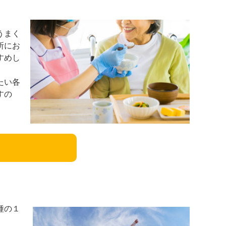
うまく
所にお
すめし
たい各
すの
種の１