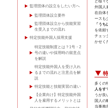
ど様々
監理団体の設立をしたい方へ
外国人
在自体
監理団体設立要件
ースも
監理団体設立から技能実習
「うち
生受入までの流れ
を依頼
チェッ
特定技能外国人採用支援
かせく
特定技能制度とは？1号・2
号の違いや採用時の留意点
を解説
特定技能外国人を受け入れ
るまでの流れと注意点を解
特
説
多くの
特定技能と技能実習の違い
人をす
【企業向け】特定技能外国
うが良
人を雇用するメリットとは
国人の
当事務