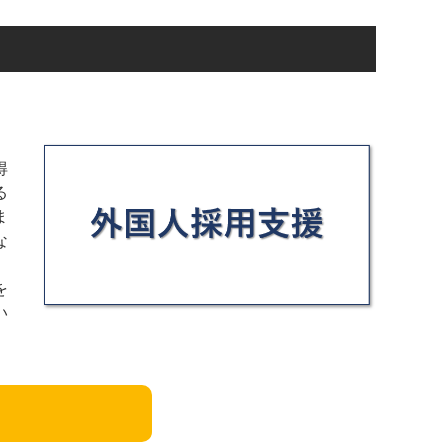
得
る
ま
な
を
い