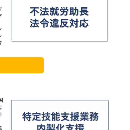
存
ケ
ク
ク
聞
国
ほ
外
務