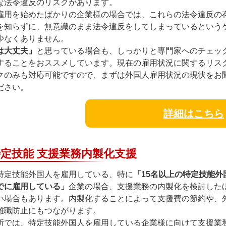
な法令違反のリスクがあります。
雇用を始めたばかりの企業様の場合では、これらの法令違反の
を知らずに、無意識のまま法令違反をしてしまっているという
少なくありません。
は大丈夫」
と思っている場合も、しっかりと専門家へのチェッ
することをおススメしています。現在の雇用状況に関するリス
クのみも対応可能ですので、まずは外国人雇用状況の現状をお
ださい。
詳細はこちら
定技能 支援業務内製化支援
特定技能外国人を雇用している、特に
「15名以上の特定技能外
でに雇用している」
企業の場合、支援業務の内製化を検討した
い場合もあります。内製化することによって支援費の節約や、
離職防止にもつながります。
所では、特定技能外国人を雇用している企業様に向けて支援業