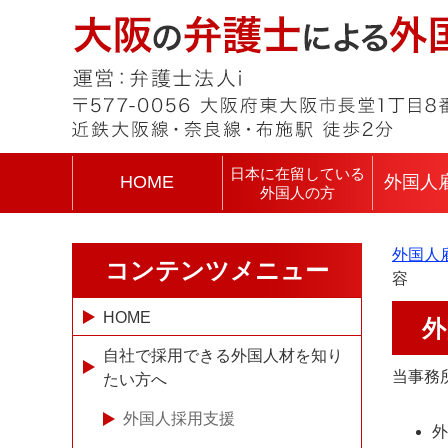
日本に在留している
HOME
外国人
外国人の方
外国人
コンテンツメニュー
容
HOME
外
自社で採用できる外国人材を知り
当事務
たい方へ
外国人採用支援
外