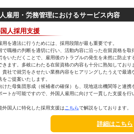
人雇用・労務管理におけるサービス内容
外国人採用支援
雇用を適法に行うためには、採用段階が最も重要です。
階で職種の判断を適切に行い、活動内容に沿った在留資格を取
労をいただくことで、雇用後のトラブルの発生を未然に防止す
できます。多岐にわたる在留資格の内容も十分に熟知しており
、貴社で就労をさせたい業務内容をヒアリングしたうえで最適
法をご提案いたします。
向けた母集団形成（候補者の確保）も、現地送出機関等と連携
ポートが可能ですので、外国人雇用に向けて一貫した支援を行
能外国人に特化した採用支援は
こちら
で解説をしております。
詳細はこちら