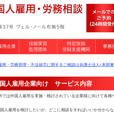
技能実習
特定技能
雇用企業
事務
監理団体
登録支援機関
雇用・労務管理・不法就労に関するご相談は弁護士法人i 本部
国人雇用企業向け サービス内容
所では外国人雇用を実施・検討されている企業様に向けて各種
国人雇用を検討したいが、どこに相談をすればいいか分からな