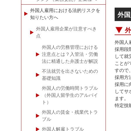
外国人雇用における法的リスクを
外国
知りたい方へ
外国人雇用企業が注意すべき
点
外国人
外国人の労務管理における
採用段
注意点とは？入管法・労働
して就
法に精通した弁護士が解説
ことが
すので
不法就労を出さないための
採用方
基礎知識
採用に
外国人の労働時間トラブル
してサ
（外国人留学生のアルバイ
ます。
ト）
特定技
外国人の賃金・残業代トラ
ブル
外国人解雇トラブル