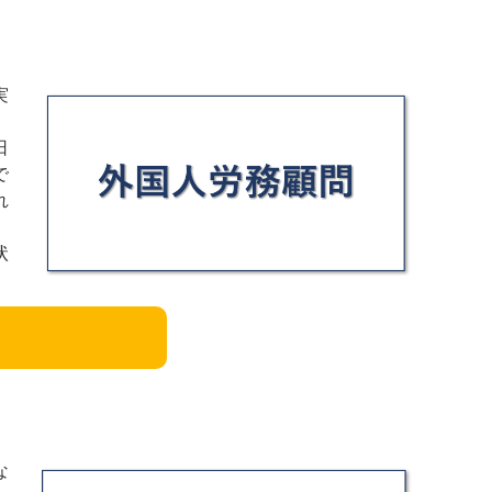
実
日
で
れ
状
な