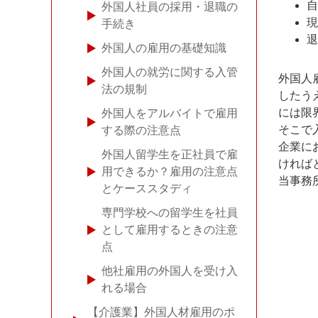
自
外国人社員の採用・退職の
現
手続き
退
外国人の雇用の基礎知識
外国人の就労に関する入管
外国人
法の規制
したう
には限
外国人をアルバイトで雇用
そこで
する際の注意点
企業に
外国人留学生を正社員で雇
ければ
用できるか？雇用の注意点
当事務
とケーススタディ
専門学校への留学生を社員
として雇用するときの注意
点
他社雇用の外国人を受け入
れる場合
【介護業】外国人材雇用のポ