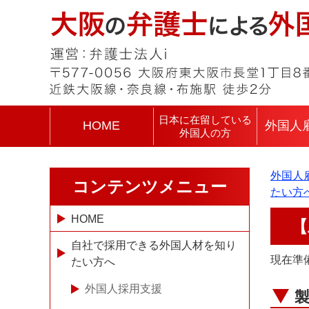
日本に在留している
HOME
外国人
外国人の方
外国人
コンテンツメニュー
たい方
HOME
【
自社で採用できる外国人材を知り
現在準
たい方へ
外国人採用支援