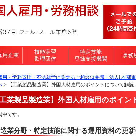
技能実習
特定技能
雇用企業
事務
監理団体
登録支援機関
雇用・労務管理・不法就労に関するご相談は弁護士法人i 本部
へ
>
【工業製品製造業】外国人材雇用のポイントについて解説
工業製品製造業】外国人材雇用のポイン
備中です。
製造業分野・特定技能に関する運用資料の更新