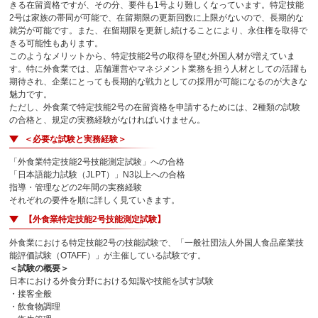
きる在留資格ですが、その分、要件も1号より難しくなっています。特定技能
2号は家族の帯同が可能で、在留期限の更新回数に上限がないので、長期的な
就労が可能です。また、在留期限を更新し続けることにより、永住権を取得で
きる可能性もあります。
このようなメリットから、特定技能2号の取得を望む外国人材が増えていま
す。特に外食業では、店舗運営やマネジメント業務を担う人材としての活躍も
期待され、企業にとっても長期的な戦力としての採用が可能になるのが大きな
魅力です。
ただし、外食業で特定技能2号の在留資格を申請するためには、2種類の試験
の合格と、規定の実務経験がなければいけません。
＜必要な試験と実務経験＞
「外食業特定技能2号技能測定試験」への合格
「日本語能力試験（JLPT）」N3以上への合格
指導・管理などの2年間の実務経験
それぞれの要件を順に詳しく見ていきます。
【外食業特定技能2号技能測定試験】
外食業における特定技能2号の技能試験で、「一般社団法人外国人食品産業技
能評価試験（OTAFF）」が主催している試験です。
＜試験の概要＞
日本における外食分野における知識や技能を試す試験
・接客全般
・飲食物調理