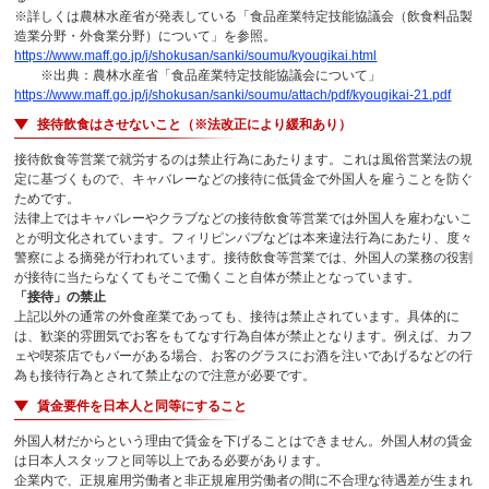
※詳しくは農林水産省が発表している「食品産業特定技能協議会（飲食料品製
造業分野・外食業分野）について」を参照。
https://www.maff.go.jp/j/shokusan/sanki/soumu/kyougikai.html
※出典：農林水産省「食品産業特定技能協議会について」
https://www.maff.go.jp/j/shokusan/sanki/soumu/attach/pdf/kyougikai-21.pdf
接待飲食はさせないこと（※法改正により緩和あり）
接待飲食等営業で就労するのは禁止行為にあたります。これは風俗営業法の規
定に基づくもので、キャバレーなどの接待に低賃金で外国人を雇うことを防ぐ
ためです。
法律上ではキャバレーやクラブなどの接待飲食等営業では外国人を雇わないこ
とが明文化されています。フィリピンパブなどは本来違法行為にあたり、度々
警察による摘発が行われています。接待飲食等営業では、外国人の業務の役割
が接待に当たらなくてもそこで働くこと自体が禁止となっています。
「接待」の禁止
上記以外の通常の外食産業であっても、接待は禁止されています。具体的に
は、歓楽的雰囲気でお客をもてなす行為自体が禁止となります。例えば、カフ
ェや喫茶店でもバーがある場合、お客のグラスにお酒を注いであげるなどの行
為も接待行為とされて禁止なので注意が必要です。
賃金要件を日本人と同等にすること
外国人材だからという理由で賃金を下げることはできません。外国人材の賃金
は日本人スタッフと同等以上である必要があります。
企業内で、正規雇用労働者と非正規雇用労働者の間に不合理な待遇差が生まれ