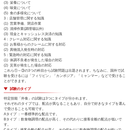
(3) 栄養について
(4) 味覚について
(5) 食の多様化について
3：店舗管理に関する知識
(1) 営業準備、閉店作業
(2) 清掃作業(調理場以外)
(3) 現金とキャッシュレス決済の知識
4：クレーム対応に関する知識
(1) お客様からのクレームに対する対応
(2) 異物混入発生時の対応
5：緊急時の対応に関する知識
(1) 体調不良者が発生した場合の対応
(2) 災害が発生した場合の対応
これら①～③の3つの科目から試験問題は出題されます。ちなみに、国外で試
験を受けるには「フィリピン」「カンボジア」「ミャンマー」などで受けるこ
とができます。
試験のタイプ
特定技能「外食」の試験は3つにタイプが分かれます。
それぞれのタイプでは、配点が異なることもあり、自分で好きなタイプを選ん
で受けることも可能です。
Aタイプ ：一番標準的な配点です。
Bタイプ ：飲食物調理の配点が高く、その代わりに接客全般の配点が低いで
す。
Cタイプ：接客全般の配点が高く、その代わりに飲食物調理の配点が低いで