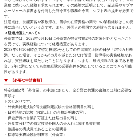
業務に携わった経験も求められます。その経験の証明として、副店長やサブマ
ネージャーの肩書きを付与した辞令書や職務命令書、シフト表の提出が必要で
す。
注意点は、技能実習や家族滞在、留学の在留資格の期間中の業務経験はこの要
件に該当しないという点です。また、外国人の母国での経験も含まれません。
＜経過措置について＞
外食業では、2023年6月10日に外食業が特定技能2号の対象分野となったこと
を受けて、実務経験について経過措置があります。
2023年6月10日時点で特定技能1号としての在留期間上限の日が「2年6カ月未
満」だった場合、そこから6カ月を減じた分だけ管理・指導等の実務経験があ
れば、実務経験を満たしたことになります。つまり、経過措置の対象である場
合、2年に満たなくても実務経験の必要条件を満たしていることにできる可能
性があります。
【必要な申請書類】
特定技能2号「外食業」の申請にあたり、全分野に共通の書類とは別に必要な
書類は
下のとおりです。
・外食業特定技能2号技能測定試験の合格証明書の写し
・日本語能力試験（N3以上）の合格証明書の写し
・保健所長の営業許可証または届出書の写し
・外食業分野での特定技能外国人の受入れに関する誓約書
・協議会の構成員であることの証明書
・指導等実務経験証明書等（外食業）