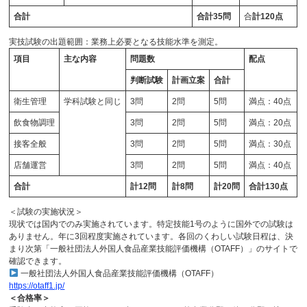
合計
合計35問
合
計120点
実技試験の出題範囲：業務上必要となる技能水準を測定。
項目
主な内容
問題数
配点
判断試験
計画立案
合計
衛生管理
学科試験と同じ
3問
2問
5問
満点：40点
飲食物調理
3問
2問
5問
満点：20点
接客全般
3問
2問
5問
満点：30点
店舗運営
3問
2問
5問
満点：40点
合計
計12問
計8問
計20問
合計130点
＜試験の実施状況＞
現状では国内でのみ実施されています。特定技能1号のように国外での試験は
ありません。年に3回程度実施されています。各回のくわしい試験日程は、決
まり次第「一般社団法人外国人食品産業技能評価機構（OTAFF）」のサイトで
確認できます。
一般社団法人外国人食品産業技能評価機構（OTAFF）
https://otaff1.jp/
＜合格率＞