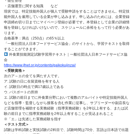
・衛生管理
・店舗運営に関する知識 など
現状では、特定技能外国人が個人で受験申請をすることはできません。特定技
能外国人を雇用している企業が申し込みます。申し込みのためには、企業登録
申請締め切り日までにマイページ登録が必要です。本登録として企業の詳細情
報を登録しなければいけないので、スケジュールに余裕をもって行う必要があ
ります。
合格基準：満点（250点）の65％以上
「一般社団法人日本フードサービス協会」のサイトから、学習テキストを取得
することができます。
外食業技能測定試験学習用テキスト｜一般社団法人日本フードサービス協
会
https://www.jfnet.or.jp/contents/gaikokujinzai/
＜受験資格＞
次のア～エの全てを満たす人です。
ア. 試験の日に在留資格を有する人
イ. 試験日の時点で満17歳以上である
ウ. パスポートの所持
エ. 試験の前日までに外食業分野において複数のアルバイトや特定技能外国人
などを指導・監督しながら接客を含む作業に従事し、サブリーダーや副店長な
ど店舗管理を補助する実務経験（指導実務経験）を2年以上有する、または試
験の前日までに指導実務経験を2年以上有することが見込まれること
※「エ」は先述した実務経験を指す
＜テスト方式＞
試験は学科試験と実技試験の2科目で、試験時間は70分、言語は日本語で出題