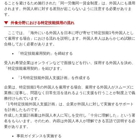
ることを避けるため施行された「同一労働同一賃金制度」は、外国人にも適用
されます。外国人材に対する差別が起こらないように注意する必要がありま
す。
外食分野における特定技能採用の流れ
ここでは、「海外にいる外国人を日本に呼び寄せて特定技能1号外国人とし
て雇用する場合」における流れを説明します。外国人本人はあらかじめ試験に
合格しておく必要があります。
「特定技能雇用契約」を締結する
受入れ希望企業はオンラインなどで面接などを行い、採用する外国人を決め、
「特定技能雇用契約」を結びます。
「1号特定技能外国人支援計画」を作成する
企業は、特定技能1号の外国人を雇用する場合、雇用する外国人がスムーズに
業務に従事し、問題なく日常生活を送れるように支援を行うことが制度上で義
務付けられています。
「1号特定技能外国人支援計画」は、企業が外国人に対して実施するサポート
を計画したものです。
作成した支援計画書は外国人本人に写しを交付し「十分に理解した」という署
名をもらいます。そのため、内容は外国人本人が理解できる言語で説明する必
要があります。
事前ガイダンスを実施する