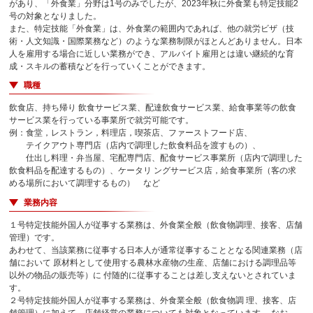
があり、「外食業」分野は1号のみでしたが、2023年秋に外食業も特定技能2
号の対象となりました。
また、特定技能「外食業」は、外食業の範囲内であれば、他の就労ビザ（技
術・人文知識・国際業務など）のような業務制限がほとんどありません。日本
人を雇用する場合に近しい業務ができ、アルバイト雇用とは違い継続的な育
成・スキルの蓄積などを行っていくことができます。
職種
飲食店、持ち帰り 飲食サービス業、配達飲食サービス業、給食事業等の飲食
サービス業を行っている事業所で就労可能です。
例：食堂，レストラン，料理店，喫茶店、ファーストフード店、
テイクアウト専門店（店内で調理した飲食料品を渡すもの）、
仕出し料理・弁当屋、宅配専門店、配食サービス事業所（店内で調理した
飲食料品を配達するもの）、ケータリ ングサービス店，給食事業所（客の求
める場所において調理するもの） など
業務内容
１号特定技能外国人が従事する業務は、外食業全般（飲食物調理、接客、店舗
管理）です。
あわせて、当該業務に従事する日本人が通常従事することとなる関連業務（店
舗において 原材料として使用する農林水産物の生産、店舗における調理品等
以外の物品の販売等）に 付随的に従事することは差し支えないとされていま
す。
２号特定技能外国人が従事する業務は、外食業全般（飲食物調 理、接客、店
舗管理）に加えて、店舗経営の業務についても対象となっています。 なお、