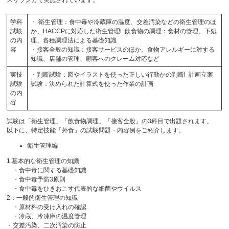
スリランカで実施されています。
学科
・ 衛生管理：食中毒や冷蔵庫の温度、交差汚染などの衛生管理のほ
試験
か、HACCPに対応した衛生管理l 飲食物の調理：食材の管理、下処
の内
理、各種調理法による基礎知識
容
・接客全般の知識：接客サービスのほか、食物アレルギーに対する
知識、店舗の管理、顧客へのクレーム対応など
実技
・判断試験：図やイラストを使った正しい行動かの判断l 計画立案
試験
試験：決められた計算式を使った作業の計画
の内
容
試験は「衛生管理」「飲食物調理」「接客全般」の3科目で出題されます。
以下に、特定技能「外食」の試験問題・内容例をご紹介します。
衛生管理編
1:基本的な衛生管理の知識
・食中毒に関する基礎知識
・食中毒予防3原則
・食中毒をひきおこす代表的な細菌やウイルス
2：一般的衛生管理の知識
・原材料の受け入れの確認
・冷蔵、冷凍庫の温度管理
・交差汚染、二次汚染の防止