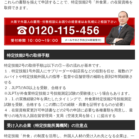
これらの書類を揃えて申請することで、特定技能2号「外食業」の在留資格を
取得できます。
特定技能2号の取得手順
特定技能2号の取得手順は以下の①～④の流れが基本です。
１．特定技能1号外国人にサブリーダーや副店長などの役割を任せ、複数のア
ルバイトや特定技能外国人の指導・監督や店舗管理の補助を原則2年間経験さ
せる
２．JLPTのN3以上を受験、合格する
※JLPTが外食業特定技能２号技能測定試験の受験後という場合もあります。
３．1. の実務経験2年を満たしたタイミングで、外食業特定技能2号技能測定
試験を受験、合格する（この際に①の経験・肩書を証明するものが必要）
４．在留資格変更許可申請書などの2号の申請に必要な各種書類を用意し、最
寄りの地方出入国在留管理局・支局（空港支局を除く）に提出する
受け入れ企業（特定技能所属機関）の注意点
特定技能「外食」の制度を活用し、外国人人材の受け入れ先となる企業は、一