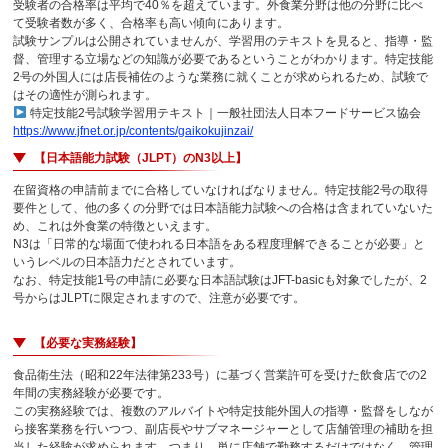
受験者の合格率は平均で40％を超えています。外食業分野は他の分野に比べ
て受験者数が多く、合格率も高い傾向にあります。
試験サンプルは公開されていませんが、学習用のテキストを見ると、指導・監
督、管理する立場などの知識が必要であるということがわかります。特定技能
2号の外国人には店長補佐のような業務に就くことが求められるため、試験で
はその適性が測られます。
特定技能2号試験学習用テキスト｜一般社団法人日本フードサービス協会
https://www.jfnet.or.jp/contents/gaikokujinzai/
【日本語能力試験（JLPT）のN3以上】
在留資格の申請前までに合格していなければなりません。特定技能2号の取得
要件として、他の多くの分野では日本語能力試験への合格は含まれていないた
め、これは外食業の特徴といえます。
N3は「日常的な場面で使われる日本語をある程度理解できることが必要」と
いうレベルの日本語力だとされています。
なお、特定技能1号の申請に必要な日本語試験はJFT-basicも対象でしたが、2
号からはJLPTに限定されますので、注意が必要です。
【必要な実務経験】
食品衛生法（昭和22年法律第233号）に基づく営業許可を受けた飲食店での2
年間の実務経験が必要です。
この実務経験では、複数のアルバイトや特定技能外国人の指導・監督をしなが
ら接客業務を行いつつ、副店長やサブマネージャーとして店舗管理の補助を担
当した経験が求められます。つまり、単に店舗で勤務するだけではなく、管理