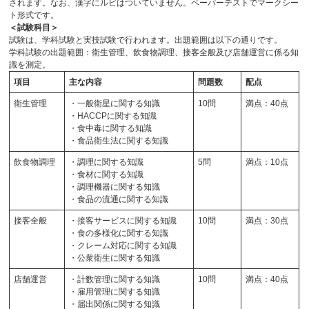
されます。なお、漢字にルビはついていません。ペーパーテストでマークシー
ト形式です。
＜試験科目＞
試験は、学科試験と実技試験で行われます。出題範囲は以下の通りです。
学科試験の出題範囲：衛生管理、飲食物調理、接客全般及び店舗運営に係る知
識を測定。
項目
主な内容
問題数
配点
衛生管理
・一般衛星に関する知識
10問
満点：40点
・HACCPに関する知識
・食中毒に関する知識
・食品衛生法に関する知識
飲食物調理
・調理に関する知識
5問
満点：10点
・食材に関する知識
・調理機器に関する知識
・食品の流通に関する知識
接客全般
・接客サービスに関する知識
10問
満点：30点
・食の多様化に関する知識
・クレーム対応に関する知識
・公衆衛生に関する知識
店舗運営
・計数管理に関する知識
10問
満点：40点
・雇用管理に関する知識
・届出関係に関する知識