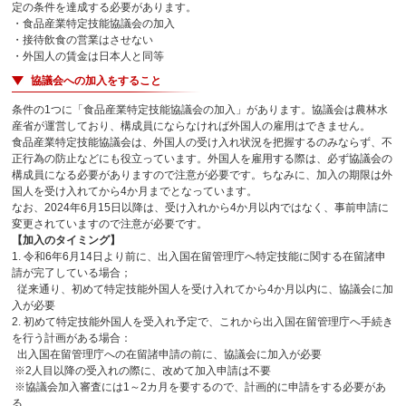
定の条件を達成する必要があります。
・食品産業特定技能協議会の加入
・接待飲食の営業はさせない
・外国人の賃金は日本人と同等
協議会への加入をすること
条件の1つに「食品産業特定技能協議会の加入」があります。協議会は農林水
産省が運営しており、構成員にならなければ外国人の雇用はできません。
食品産業特定技能協議会は、外国人の受け入れ状況を把握するのみならず、不
正行為の防止などにも役立っています。外国人を雇用する際は、必ず協議会の
構成員になる必要がありますので注意が必要です。ちなみに、加入の期限は外
国人を受け入れてから4か月までとなっています。
なお、2024年6月15日以降は、受け入れから4か月以内ではなく、事前申請に
変更されていますので注意が必要です。
【加入のタイミング】
1. 令和6年6月14日より前に、出入国在留管理庁へ特定技能に関する在留諸申
請が完了している場合；
従来通り、初めて特定技能外国人を受け入れてから4か月以内に、協議会に加
入が必要
2. 初めて特定技能外国人を受入れ予定で、これから出入国在留管理庁へ手続き
を行う計画がある場合：
出入国在留管理庁への在留諸申請の前に、協議会に加入が必要
※2人目以降の受入れの際に、改めて加入申請は不要
※協議会加入審査には1～2カ月を要するので、計画的に申請をする必要があ
る