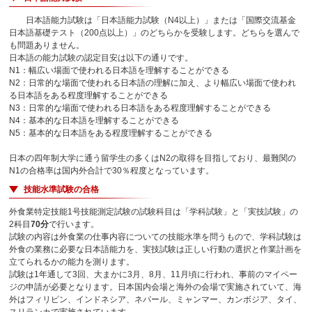
日本語能力試験は「日本語能力試験（N4以上）」または「国際交流基金
日本語基礎テスト（200点以上）」のどちらかを受験します。どちらを選んで
も問題ありません。
日本語の能力試験の認定目安は以下の通りです。
N1：幅広い場面で使われる日本語を理解することができる
N2：日常的な場面で使われる日本語の理解に加え、より幅広い場面で使われ
る日本語をある程度理解することができる
N3：日常的な場面で使われる日本語をある程度理解することができる
N4：基本的な日本語を理解することができる
N5：基本的な日本語をある程度理解することができる
日本の四年制大学に通う留学生の多くはN2の取得を目指しており、最難関の
N1の合格率は国内外合計で30％程度となっています。
技能水準試験の合格
外食業特定技能1号技能測定試験の試験科目は「学科試験」と「実技試験」の
2科目
70分
で行います。
試験の内容は外食業の仕事内容についての技能水準を問うもので、学科試験は
外食の業務に必要な日本語能力を、実技試験は正しい行動の選択と作業計画を
立てられるかの能力を測ります。
試験は1年通して3回、大まかに3月、8月、11月頃に行われ、事前のマイペー
ジの申請が必要となります。日本国内会場と海外の会場で実施されていて、海
外はフィリピン、インドネシア、ネパール、ミャンマー、カンボジア、タイ、