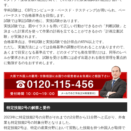
す。
学科試験は、CBT(コンピュータ・ベースド・テスティング)が用いられ、ペー
パーテストで合格基準点を目指します。
試験では筆記試験の他に、実技試験があります。
実技試験では、図やイラストを用いて正しい行動ができるかの「判断試験」と
決まった計算式を使って作業の計画を立てることができるかの「計画立案試
験」が実施されます。
合格基準点は、学科試験と実技試験で合計得点の65%以上です。
ただし、実施方法によっては合格基準の調整が行われることがありますので、
あくまで目安となる基準点です。どのタイプでも衛生管理だけは、同等のレベ
ルが要求されますので、試験を受ける際には必ず出題される衛生管理を重点的
に勉強するのをおすすめします。
特定技能2号の解禁と要件
2023年に特定技能2号の分野がそれまでの2分野から11分野へと広がり、外食
業も特定技能2号の対象分野となりました。
特定技能2号は、特定の産業分野において習熟した技能を持つ外国人が取得で