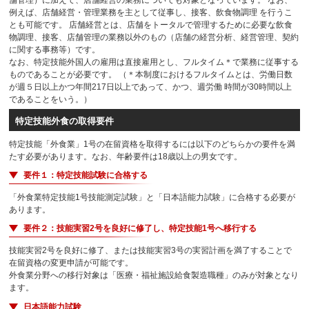
例えば、店舗経営・管理業務を主として従事し、接客、飲食物調理 を行うこ
とも可能です。 店舗経営とは、店舗をトータルで管理するために必要な飲食
物調理、接客、店舗管理の業務以外のもの（店舗の経営分析、経営管理、契約
に関する事務等）です。
なお、特定技能外国人の雇用は直接雇用とし、フルタイム＊で業務に従事する
ものであることが必要です。 （＊本制度におけるフルタイムとは、労働日数
が週５日以上かつ年間217日以上であって、かつ、週労働 時間が30時間以上
であることをいう。）
特定技能外食の取得要件
特定技能「外食業」1号の在留資格を取得するには以下のどちらかの要件を満
たす必要があります。なお、年齢要件は18歳以上の男女です。
要件１：特定技能試験に合格する
「外食業特定技能1号技能測定試験」と「日本語能力試験」に合格する必要が
あります。
要件２：技能実習2号を良好に修了し、特定技能1号へ移行する
技能実習2号を良好に修了、または技能実習3号の実習計画を満了することで
在留資格の変更申請が可能です。
外食業分野への移行対象は「医療・福祉施設給食製造職種」のみが対象となり
ます。
日本語能力試験