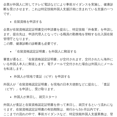
企業が外国人に対してテレビ電話などにより事前ガイダンスを実施し、健康診
断を受けさせます。これは特定技能外国人支援計画に含まれている支援の一つ
です。
在留資格を申請する
企業が在留資格認定証明書交付申請書を提出し、特定技能「外食業」を申請し
ます。提出先は、申請代理人となっている職員の勤務地を管轄する出入国在留
管理庁となります。
この際、健康診断の診断書も必要です。
「在留資格認定証明書」を外国人に郵送する
審査が通ると、「在留資格認定証明書」が交付されます。交付されたら海外に
いる外国人本人に郵送します。電子メールで交付された場合は外国人にメール
を転送します。
外国人が現地で査証（ビザ）を申請する
外国人が「在留資格認定証明書」を現地の日本大使館などに提出し、「査証
（ビザ）」を申請し、受け取ります。
外国人が来日し、就労スタート
外国人が査証と在留資格認定証明書を持って来日し、就労するという流れにな
ります。在留資格認定証明書の有効期限は、発行から3か月以内です。
ここまでの流れの中で、事前ガイダンスなど、特定技能外国人支援業務は、登