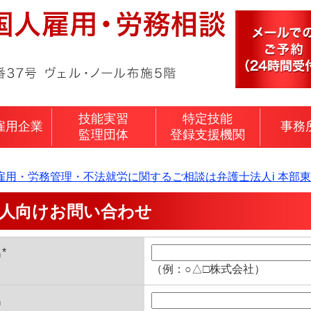
技能実習
特定技能
雇用企業
事務
監理団体
登録支援機関
雇用・労務管理・不法就労に関するご相談は弁護士法人i 本部
人向けお問い合わせ
*
（例：○△□株式会社）
名