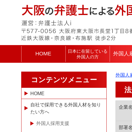
日本に在留している
HOME
外国人
外国人の方
外国人
コンテンツメニュー
法
HOME
自社で採用できる外国人材を知り
企業名
たい方へ
外国人採用支援
部署