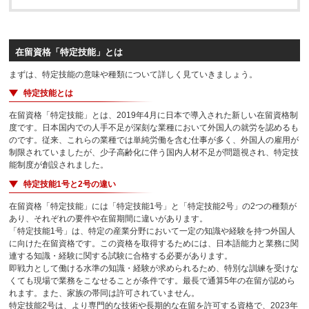
在留資格「特定技能」とは
まずは、特定技能の意味や種類について詳しく見ていきましょう。
特定技能とは
在留資格「特定技能」とは、2019年4月に日本で導入された新しい在留資格制
度です。日本国内での人手不足が深刻な業種において外国人の就労を認めるも
のです。従来、これらの業種では単純労働を含む仕事が多く、外国人の雇用が
制限されていましたが、少子高齢化に伴う国内人材不足が問題視され、特定技
能制度が創設されました。
特定技能1号と2号の違い
在留資格「特定技能」には「特定技能1号」と「特定技能2号」の2つの種類が
あり、それぞれの要件や在留期間に違いがあります。
「特定技能1号」は、特定の産業分野において一定の知識や経験を持つ外国人
に向けた在留資格です。この資格を取得するためには、日本語能力と業務に関
連する知識・経験に関する試験に合格する必要があります。
即戦力として働ける水準の知識・経験が求められるため、特別な訓練を受けな
くても現場で業務をこなせることが条件です。最長で通算5年の在留が認めら
れます。また、家族の帯同は許可されていません。
特定技能2号は、より専門的な技術や長期的な在留を許可する資格で、2023年