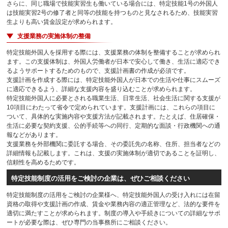
さらに、同じ職場で技能実習生も働いている場合には、特定技能1号の外国人
は技能実習2号の修了者と同等の技能を持つものと見なされるため、技能実習
生よりも高い賃金設定が求められます。
支援業務の実施体制の整備
特定技能外国人を採用する際には、支援業務の体制を整備することが求められ
ます。この支援体制は、外国人労働者が日本で安心して働き、生活に適応でき
るようサポートするためのもので、支援計画書の作成が必須です。
支援計画を作成する際には、特定技能外国人が日本での生活や仕事にスムーズ
に適応できるよう、詳細な支援内容を盛り込むことが求められます。
特定技能外国人に必要とされる職業生活、日常生活、社会生活に関する支援が
10項目にわたって省令で定められています。支援計画には、これらの項目に
ついて、具体的な実施内容や支援方法が記載されます。たとえば、住居確保・
生活に必要な契約支援、公的手続等への同行、定期的な面談・行政機関への通
報などがあります。
支援業務を外部機関に委託する場合、その委託先の名称、住所、担当者などの
詳細情報も記載します。これは、支援の実施体制が適切であることを証明し、
信頼性を高めるためです。
特定技能制度の活用をご検討の企業は、ぜひご相談ください
特定技能制度の活用をご検討の企業様へ、特定技能外国人の受け入れには在留
資格の取得や支援計画の作成、賃金や業務内容の適正管理など、法的な要件を
適切に満たすことが求められます。制度の導入や手続きについての詳細なサポ
ートが必要な際は、ぜひ専門の当事務所にご相談ください。