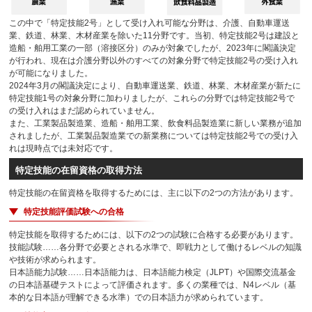
この中で「特定技能2号」として受け入れ可能な分野は、介護、自動車運送
業、鉄道、林業、木材産業を除いた11分野です。当初、特定技能2号は建設と
造船・舶用工業の一部（溶接区分）のみが対象でしたが、2023年に閣議決定
が行われ、現在は介護分野以外のすべての対象分野で特定技能2号の受け入れ
が可能になりました。
2024年3月の閣議決定により、自動車運送業、鉄道、林業、木材産業が新たに
特定技能1号の対象分野に加わりましたが、これらの分野では特定技能2号で
の受け入れはまだ認められていません。
また、工業製品製造業、造船・舶用工業、飲食料品製造業に新しい業務が追加
されましたが、工業製品製造業での新業務については特定技能2号での受け入
れは現時点では未対応です。
特定技能の在留資格の取得方法
特定技能の在留資格を取得するためには、主に以下の2つの方法があります。
特定技能評価試験への合格
特定技能を取得するためには、以下の2つの試験に合格する必要があります。
技能試験……各分野で必要とされる水準で、即戦力として働けるレベルの知識
や技術が求められます。
日本語能力試験……日本語能力は、日本語能力検定（JLPT）や国際交流基金
の日本語基礎テストによって評価されます。多くの業種では、N4レベル（基
本的な日本語が理解できる水準）での日本語力が求められています。