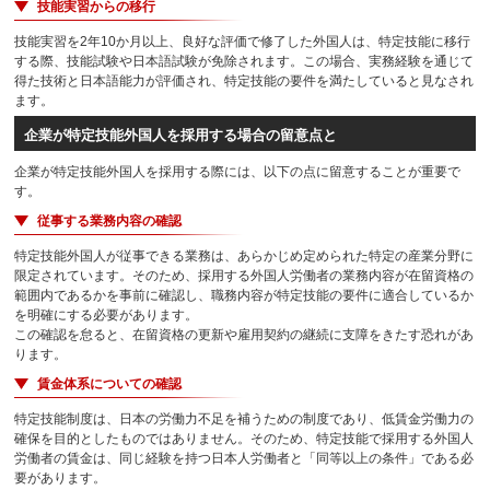
技能実習からの移行
技能実習を2年10か月以上、良好な評価で修了した外国人は、特定技能に移行
する際、技能試験や日本語試験が免除されます。この場合、実務経験を通じて
得た技術と日本語能力が評価され、特定技能の要件を満たしていると見なされ
ます。
企業が特定技能外国人を採用する場合の留意点と
企業が特定技能外国人を採用する際には、以下の点に留意することが重要で
す。
従事する業務内容の確認
特定技能外国人が従事できる業務は、あらかじめ定められた特定の産業分野に
限定されています。そのため、採用する外国人労働者の業務内容が在留資格の
範囲内であるかを事前に確認し、職務内容が特定技能の要件に適合しているか
を明確にする必要があります。
この確認を怠ると、在留資格の更新や雇用契約の継続に支障をきたす恐れがあ
ります。
賃金体系についての確認
特定技能制度は、日本の労働力不足を補うための制度であり、低賃金労働力の
確保を目的としたものではありません。そのため、特定技能で採用する外国人
労働者の賃金は、同じ経験を持つ日本人労働者と「同等以上の条件」である必
要があります。